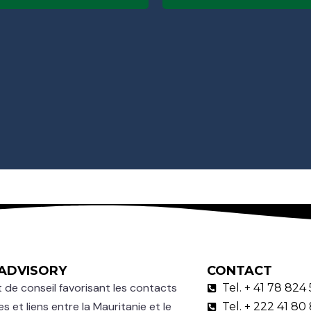
ADVISORY
CONTACT
 de conseil favorisant les contacts
Tel. + 41 78 824
es et liens entre la Mauritanie et le
Tel. + 222 41 80