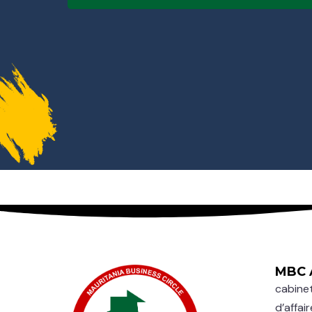
MBC 
cabinet
d’affair